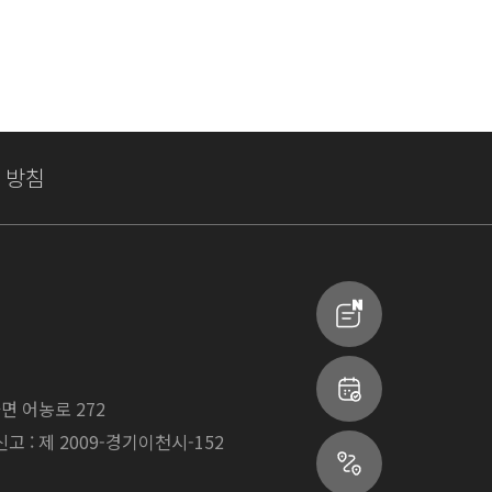
 방침
면 어농로 272
 : 제 2009-경기이천시-152